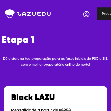
Pres
Etapa 1
Dê o start na tua preparação para as fases iniciais de PSC e SIS,
com o melhor preparatório online do norte!
Black LAZU
Mensalidade a partir de
R$290